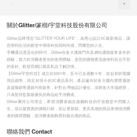
關於Glitter/篆楷/宇堂科技股份有限公司
Glitter品牌理念”GLITTER YOUR LIFE”，為用心設計3C最新商品，讓
您便利生活的殿堂中增添科技與時尚感，閃耀您的人生。
手機通訊普及化的時代，Glitter在各大通路門市及網站通路販售多年的
經驗，致力於消費者更佳的使用體驗，使您的購物更迅捷便利且合乎您
的喜好。歡迎官網訂購及私訊了解詳情。
【Glitter宇堂科技】成立於2001年，至今已走過數十年，從起初的電腦
用品銷售，跨足於現今的3C產品系列，產品遍布於各大國內實體通路
及虛擬銷售通路均有販售，針對台灣做設計優化，深耕各大市場經營，
只為堅持監製最優良的商品給予消費者。
Glitter秉持公司理念，希望消費者能在接觸科技的宇宙殿堂中閃耀人
生，並以最實惠的價格行銷，並以更新穎、更具美感的商品來增強消費
者的購買體驗，使消費者能夠買到最合適的商品。
聯絡我們 Contact