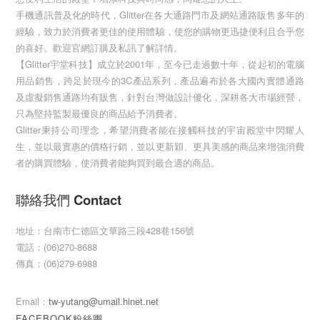
手機通訊普及化的時代，Glitter在各大通路門市及網站通路販售多年的
經驗，致力於消費者更佳的使用體驗，使您的購物更迅捷便利且合乎您
的喜好。歡迎官網訂購及私訊了解詳情。
【Glitter宇堂科技】成立於2001年，至今已走過數十年，從起初的電腦
用品銷售，跨足於現今的3C產品系列，產品遍布於各大國內實體通路
及虛擬銷售通路均有販售，針對台灣做設計優化，深耕各大市場經營，
只為堅持監製最優良的商品給予消費者。
Glitter秉持公司理念，希望消費者能在接觸科技的宇宙殿堂中閃耀人
生，並以最實惠的價格行銷，並以更新穎、更具美感的商品來增強消費
者的購買體驗，使消費者能夠買到最合適的商品。
聯絡我們 Contact
地址：台南市仁德區文華路三段428巷156號
電話：(06)270-8688
傳真：(06)279-6988
Email：
tw-yutang@umail.hinet.net
FACEBOOK粉絲團