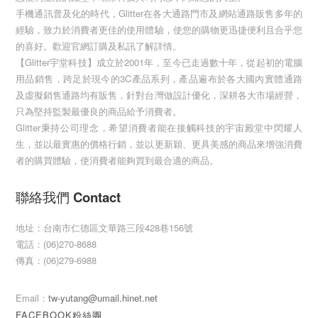
手機通訊普及化的時代，Glitter在各大通路門市及網站通路販售多年的
經驗，致力於消費者更佳的使用體驗，使您的購物更迅捷便利且合乎您
的喜好。歡迎官網訂購及私訊了解詳情。
【Glitter宇堂科技】成立於2001年，至今已走過數十年，從起初的電腦
用品銷售，跨足於現今的3C產品系列，產品遍布於各大國內實體通路
及虛擬銷售通路均有販售，針對台灣做設計優化，深耕各大市場經營，
只為堅持監製最優良的商品給予消費者。
Glitter秉持公司理念，希望消費者能在接觸科技的宇宙殿堂中閃耀人
生，並以最實惠的價格行銷，並以更新穎、更具美感的商品來增強消費
者的購買體驗，使消費者能夠買到最合適的商品。
聯絡我們 Contact
地址：台南市仁德區文華路三段428巷156號
電話：(06)270-8688
傳真：(06)279-6988
Email：
tw-yutang@umail.hinet.net
FACEBOOK粉絲團