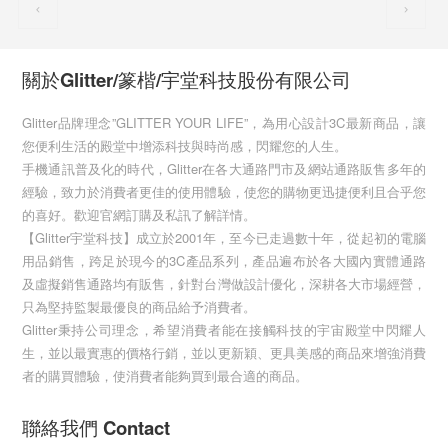
關於Glitter/篆楷/宇堂科技股份有限公司
Glitter品牌理念”GLITTER YOUR LIFE”，為用心設計3C最新商品，讓
您便利生活的殿堂中增添科技與時尚感，閃耀您的人生。
手機通訊普及化的時代，Glitter在各大通路門市及網站通路販售多年的
經驗，致力於消費者更佳的使用體驗，使您的購物更迅捷便利且合乎您
的喜好。歡迎官網訂購及私訊了解詳情。
【Glitter宇堂科技】成立於2001年，至今已走過數十年，從起初的電腦
用品銷售，跨足於現今的3C產品系列，產品遍布於各大國內實體通路
及虛擬銷售通路均有販售，針對台灣做設計優化，深耕各大市場經營，
只為堅持監製最優良的商品給予消費者。
Glitter秉持公司理念，希望消費者能在接觸科技的宇宙殿堂中閃耀人
生，並以最實惠的價格行銷，並以更新穎、更具美感的商品來增強消費
者的購買體驗，使消費者能夠買到最合適的商品。
聯絡我們 Contact