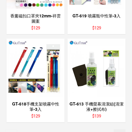
香薰磁扣口罩夾12mm-祥雲
GT-619 噴霧瓶中性筆-3入
圖案
$
129
$
129
GT-618手機支架噴霧中性
GT-613 手機螢幕清潔組(清潔
筆-3入
液+擦拭布)
$
129
$
139