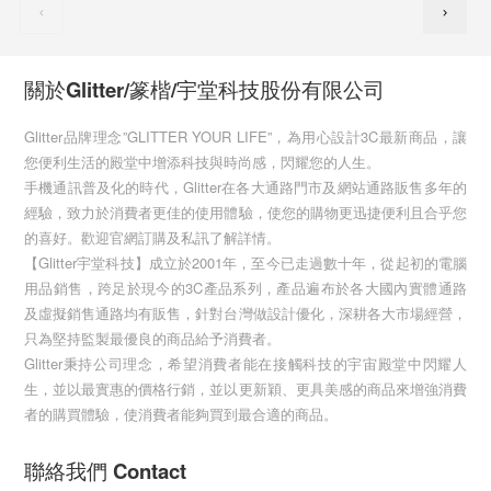
關於Glitter/篆楷/宇堂科技股份有限公司
Glitter品牌理念”GLITTER YOUR LIFE”，為用心設計3C最新商品，讓
您便利生活的殿堂中增添科技與時尚感，閃耀您的人生。
手機通訊普及化的時代，Glitter在各大通路門市及網站通路販售多年的
經驗，致力於消費者更佳的使用體驗，使您的購物更迅捷便利且合乎您
的喜好。歡迎官網訂購及私訊了解詳情。
【Glitter宇堂科技】成立於2001年，至今已走過數十年，從起初的電腦
用品銷售，跨足於現今的3C產品系列，產品遍布於各大國內實體通路
及虛擬銷售通路均有販售，針對台灣做設計優化，深耕各大市場經營，
只為堅持監製最優良的商品給予消費者。
Glitter秉持公司理念，希望消費者能在接觸科技的宇宙殿堂中閃耀人
生，並以最實惠的價格行銷，並以更新穎、更具美感的商品來增強消費
者的購買體驗，使消費者能夠買到最合適的商品。
聯絡我們 Contact