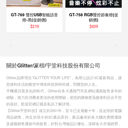
GT-769 聲控USB智能語音
GT-758 RGB聲控節奏燈(促
燈-黑(促銷價)
銷價)
$
219
$
439
關於Glitter/篆楷/宇堂科技股份有限公司
Glitter品牌理念”GLITTER YOUR LIFE”，為用心設計3C最新商品，讓
您便利生活的殿堂中增添科技與時尚感，閃耀您的人生。
手機通訊普及化的時代，Glitter在各大通路門市及網站通路販售多年的
經驗，致力於消費者更佳的使用體驗，使您的購物更迅捷便利且合乎您
的喜好。歡迎官網訂購及私訊了解詳情。
【Glitter宇堂科技】成立於2001年，至今已走過數十年，從起初的電腦
用品銷售，跨足於現今的3C產品系列，產品遍布於各大國內實體通路
及虛擬銷售通路均有販售，針對台灣做設計優化，深耕各大市場經營，