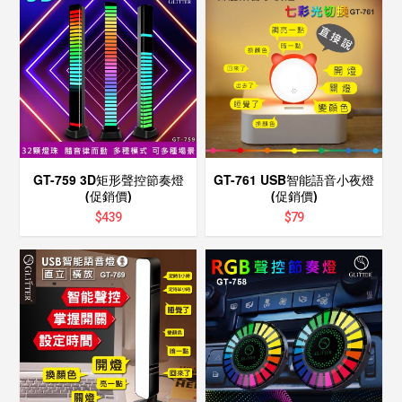
GT-759 3D矩形聲控節奏燈
GT-761 USB智能語音小夜燈
(促銷價)
(促銷價)
$
439
$
79