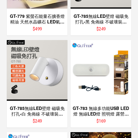
GT-779 紫螢石能量石擴香燈
GT-785無線LED壁燈 磁吸免
精油 天然水晶礦石 LED氣氛
打孔-黑 免佈線 不破壞裝潢
燈 精油香氛 能量 開智慧 招
USB充電 觸控燈 3色光 可調
$
499
$
249
貴人 擴香石 水晶
亮度 投射燈 展示燈
GT-785無線LED壁燈 磁吸免
GT-783 無線多功能USB LED
打孔-白 免佈線 不破壞裝潢
燈 無線LED燈 照明燈 露營燈
USB充電 觸控燈 3色光 可調
車內燈 小夜燈 可充電可磁吸
$
249
$
169
亮度 投射燈 展示燈