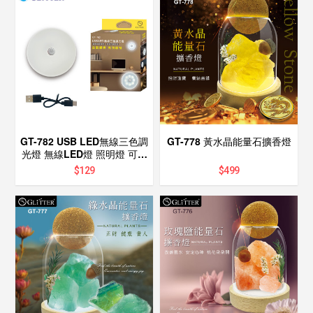
GT-782 USB LED無線三色調
GT-778 黃水晶能量石擴香燈
光燈 無線LED燈 照明燈 可充
電可磁吸
$
129
$
499