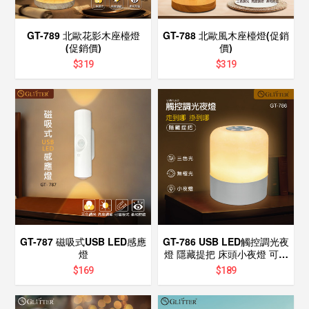
GT-789 北歐花影木座檯燈
GT-788 北歐風木座檯燈(促銷
(促銷價)
價)
$
319
$
319
GT-787 磁吸式USB LED感應
GT-786 USB LED觸控調光夜
燈
燈 隱藏提把 床頭小夜燈 可調
亮度 哺乳燈 樓梯燈 戶外露營
$
169
$
189
燈 手提燈