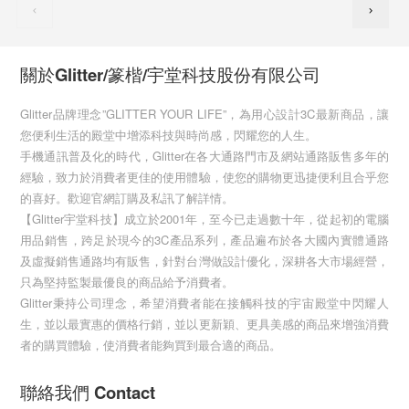
關於Glitter/篆楷/宇堂科技股份有限公司
Glitter品牌理念”GLITTER YOUR LIFE”，為用心設計3C最新商品，讓
您便利生活的殿堂中增添科技與時尚感，閃耀您的人生。
手機通訊普及化的時代，Glitter在各大通路門市及網站通路販售多年的
經驗，致力於消費者更佳的使用體驗，使您的購物更迅捷便利且合乎您
的喜好。歡迎官網訂購及私訊了解詳情。
【Glitter宇堂科技】成立於2001年，至今已走過數十年，從起初的電腦
用品銷售，跨足於現今的3C產品系列，產品遍布於各大國內實體通路
及虛擬銷售通路均有販售，針對台灣做設計優化，深耕各大市場經營，
只為堅持監製最優良的商品給予消費者。
Glitter秉持公司理念，希望消費者能在接觸科技的宇宙殿堂中閃耀人
生，並以最實惠的價格行銷，並以更新穎、更具美感的商品來增強消費
者的購買體驗，使消費者能夠買到最合適的商品。
聯絡我們 Contact