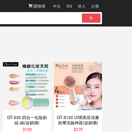
購物車
中文
EN
登入
註冊
GT-630 四合一化妝刷
GT-8130 USB美容清膚
組-綠(促銷價)
按摩洗臉神器(促銷價)
$
129
$
379