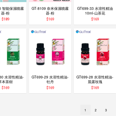
110 智能保濕噴霧
GT-8109 奈米保濕噴霧
GT699-33 水溶性精油
器-粉
器-粉
10ml-山茶花
$
189
$
169
$
169
-30 水溶性精油-
GT699-29 水溶性精油-
GT699-28 水溶性精油-
草本茶樹
牡丹
晨露玫瑰
$
169
$
169
$
169
1
2
3