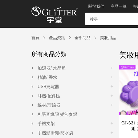
關於我們
商品一覽
聯
首頁
產品資訊
全部商品
美妝用品
美妝
所有商品分類
加濕器/ 水晶燈
精油/ 香水
USB充電器
耳機/配件區
線材/理線器
AI語音燈/音樂節奏燈
GT-63
手機支架
組-
手機頸掛繩/防水袋