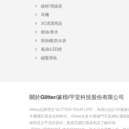
線材/理線器
耳機
3C清潔用品
精油/香水
頸掛繩/防水袋
風扇/LED燈
鍵盤滑鼠
關於Glitter/篆楷/宇堂科技股份有限公司
Glitter品牌理念”GLITTER YOUR LIFE”，為用
手機通訊普及化的時代，Glitter在各大通路門市及網站
便利且合乎您的喜好。歡迎官網訂購及私訊了解詳情。