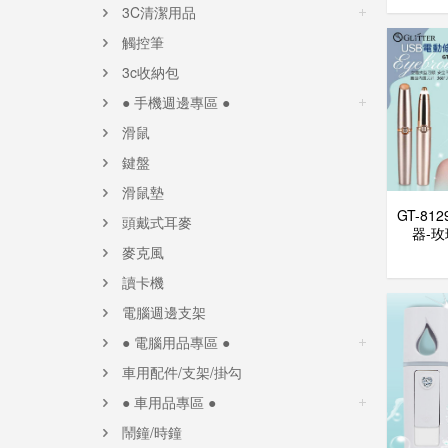
3C清潔用品
觸控筆
3c收納包
● 手機週邊專區 ●
滑鼠
鍵盤
滑鼠墊
GT-81
頭戴式耳麥
器-玫
麥克風
讀卡機
電腦週邊支架
● 電腦用品專區 ●
車用配件/支架/掛勾
● 車用品專區 ●
鬧鐘/時鐘