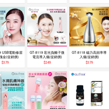
29 USB電動修眉
GT-8119 彩光負離子微
GT-8118 磁力高頻率導
瑰金(促銷價)
電流導入儀(促銷價)
入儀(促銷價)
$
379
$
249
$
379