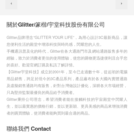
關於Glitter/篆楷/宇堂科技股份有限公司
Glitter品牌理念”GLITTER YOUR LIFE”，為用心設計3C最新商品，讓
您便利生活的殿堂中增添科技與時尚感，閃耀您的人生。
手機通訊普及化的時代，Glitter在各大通路門市及網站通路販售多年的
經驗，致力於消費者更佳的使用體驗，使您的購物更迅捷便利且合乎您
的喜好。歡迎官網訂購及私訊了解詳情。
【Glitter宇堂科技】成立於2001年，至今已走過數十年，從起初的電腦
用品銷售，跨足於現今的3C產品系列，產品遍布於各大國內實體通路
及虛擬銷售通路均有販售，針對台灣做設計優化，深耕各大市場經營，
只為堅持監製最優良的商品給予消費者。
Glitter秉持公司理念，希望消費者能在接觸科技的宇宙殿堂中閃耀人
生，並以最實惠的價格行銷，並以更新穎、更具美感的商品來增強消費
者的購買體驗，使消費者能夠買到最合適的商品。
聯絡我們 Contact