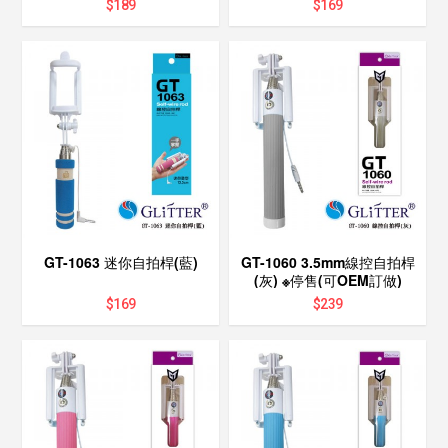
$
189
$
169
GT-1063 迷你自拍桿(藍)
GT-1060 3.5mm線控自拍桿
(灰) ※停售(可OEM訂做)
$
169
$
239