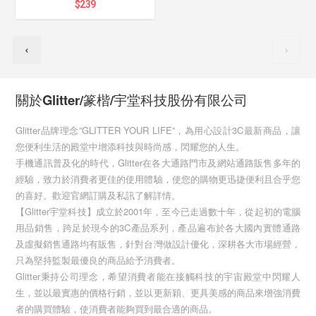
$
239
關於Glitter/篆楷/宇堂科技股份有限公司
Glitter品牌理念”GLITTER YOUR LIFE”，為用心設計3C最新商品，讓
您便利生活的殿堂中增添科技與時尚感，閃耀您的人生。
手機通訊普及化的時代，Glitter在各大通路門市及網站通路販售多年的
經驗，致力於消費者更佳的使用體驗，使您的購物更迅捷便利且合乎您
的喜好。歡迎官網訂購及私訊了解詳情。
【Glitter宇堂科技】成立於2001年，至今已走過數十年，從起初的電腦
用品銷售，跨足於現今的3C產品系列，產品遍布於各大國內實體通路
及虛擬銷售通路均有販售，針對台灣做設計優化，深耕各大市場經營，
只為堅持監製最優良的商品給予消費者。
Glitter秉持公司理念，希望消費者能在接觸科技的宇宙殿堂中閃耀人
生，並以最實惠的價格行銷，並以更新穎、更具美感的商品來增強消費
者的購買體驗，使消費者能夠買到最合適的商品。